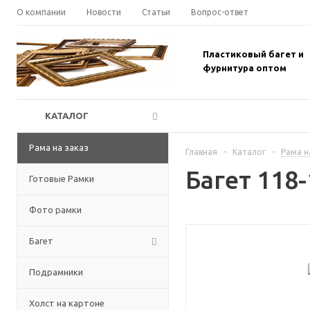
О компании
Новости
Статьи
Вопрос-ответ
Пластиковый багет и
фурнитура оптом
КАТАЛОГ
Рама на заказ
Главная
-
Каталог
-
Рама н
Багет 118-
Готовые Рамки
Фото рамки
Багет
Подрамники
Холст на картоне