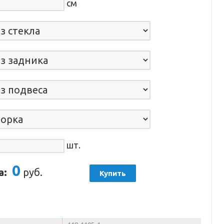
см
шт.
0
а:
руб.